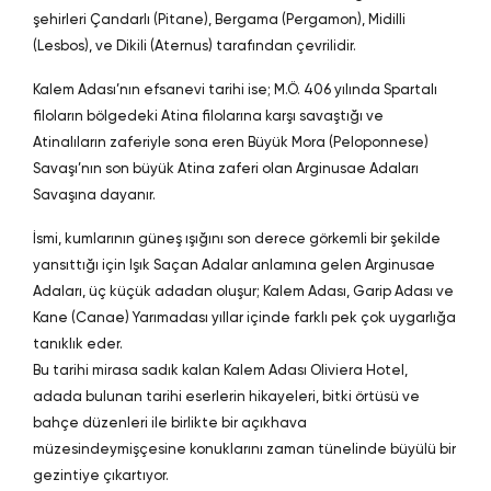
şehirleri Çandarlı (Pitane), Bergama (Pergamon), Midilli
(Lesbos), ve Dikili (Aternus) tarafından çevrilidir.
Kalem Adası’nın efsanevi tarihi ise; M.Ö. 406 yılında Spartalı
filoların bölgedeki Atina filolarına karşı savaştığı ve
Atinalıların zaferiyle sona eren Büyük Mora (Peloponnese)
Savaşı’nın son büyük Atina zaferi olan Arginusae Adaları
Savaşına dayanır.
İsmi, kumlarının güneş ışığını son derece görkemli bir şekilde
yansıttığı için Işık Saçan Adalar anlamına gelen Arginusae
Adaları, üç küçük adadan oluşur; Kalem Adası, Garip Adası ve
Kane (Canae) Yarımadası yıllar içinde farklı pek çok uygarlığa
tanıklık eder.
Bu tarihi mirasa sadık kalan Kalem Adası Oliviera Hotel,
adada bulunan tarihi eserlerin hikayeleri, bitki örtüsü ve
bahçe düzenleri ile birlikte bir açıkhava
müzesindeymişçesine konuklarını zaman tünelinde büyülü bir
gezintiye çıkartıyor.