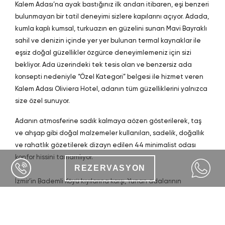
Kalem Adası’na ayak bastığınız ilk andan itibaren, eşi benzeri
bulunmayan bir tatil deneyimi sizlere kapılarını açıyor. Adada,
kumla kaplı kumsal, turkuazın en güzelini sunan Mavi Bayraklı
sahil ve denizin içinde yer yer bulunan termal kaynaklar ile
eşsiz doğal güzellikler özgürce deneyimlemeniz için sizi
bekliyor. Ada üzerindeki tek tesis olan ve benzersiz ada
konsepti nedeniyle “Özel Kategori” belgesi ile hizmet veren
Kalem Adası Oliviera Hotel, adanın tüm güzelliklerini yalnızca
size özel sunuyor.
Adanın atmosferine sadık kalmaya aözen gösterilerek, taş
ve ahşap gibi doğal malzemeler kullanılan, sadelik, doğallık
ve rahatlık gözetilerek dizayn edilen 44 minimalist odası
konfor hissini tamamlıyor.
REZERVASYON
İzmir’in Bademli Köyü kıyılarına karşı, Yunan adalarının
esintisinde, kusursuz hizmet anlayışı sayesinde “zaman”ın
anlamını yitirdiği bir tatil deneyimi… Gizemli, çoşkulu,
romantik ve özel…